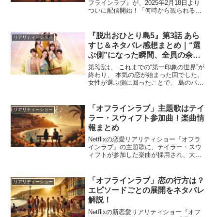
フラインラブ』が、2025年2月18日より
ついに配信開始！「何時から観られる
の？」「どのプランで視聴できる？」と
気になっている方のために、配信時間や
視聴方法を詳しく解説します。今すぐ
『脱出おひとり島5』第3話 あら
リアリティーショー
『オフラインラ...
すじ＆ネタバレ感想まとめ｜“選
ぶ側”になった瞬間、全員の余裕
が消えた
第3話は、 これまでの“第一印象の世界”が
終わり、 本気の恋が始まった回でした。
女性が選ぶ側に回ったことで、 島のパワ
ーバランスは一気に逆転。 安心していた
人が揺れ、 追う側だった人が初めて手応
えを得る。 第3話は、関係性が音を立て
「オフラインラブ」主題歌はテイ
リアリティーショー
て塗り替...
ラー・スウィフト参加曲！楽曲情
報まとめ
Netflixの恋愛リアリティショー『オフラ
インラブ』の主題歌に、テイラー・スウ
ィフトが参加した楽曲が採用され、大き
な話題を呼んでいます。番組の感動的な
シーンを彩るこの曲は、一体どのような
楽曲なのでしょうか？本記事では、主題
「オフラインラブ」恋の行方は？
リアリティーショー
歌の詳細や歌詞の...
エピソードごとの展開をネタバレ
解説！
Netflixの新恋愛リアリティショー『オフ