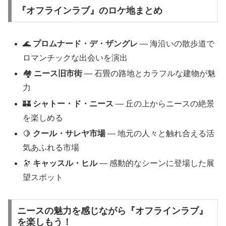
『オフラインラブ』のロケ地まとめ
🌊
プロムナード・デ・ザングレ
— 海沿いの散歩道で
ロマンチックな出会いを演出
🏘
ニース旧市街
— 石畳の路地とカラフルな建物が魅
力
🏰
シャトー・ド・ニース
— 丘の上からニースの絶景
を楽しめる
🍋
クール・サレヤ市場
— 地元の人々と触れ合える活
気あふれる市場
🔭
キャッスル・ヒル
— 感動的なシーンに登場した展
望スポット
ニースの魅力を感じながら『オフラインラブ』
を楽しもう！