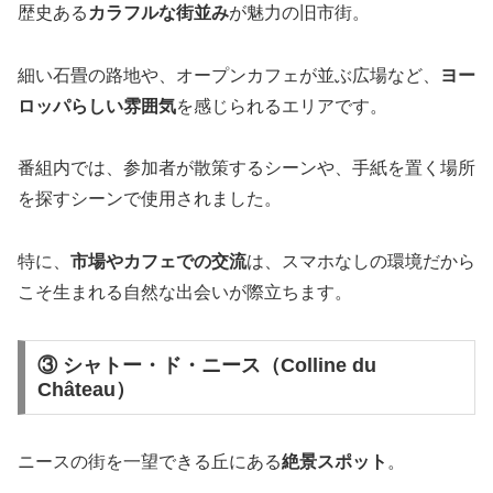
歴史ある
カラフルな街並み
が魅力の旧市街。
細い石畳の路地や、オープンカフェが並ぶ広場など、
ヨー
ロッパらしい雰囲気
を感じられるエリアです。
番組内では、参加者が散策するシーンや、手紙を置く場所
を探すシーンで使用されました。
特に、
市場やカフェでの交流
は、スマホなしの環境だから
こそ生まれる自然な出会いが際立ちます。
③ シャトー・ド・ニース（Colline du
Château）
ニースの街を一望できる丘にある
絶景スポット
。