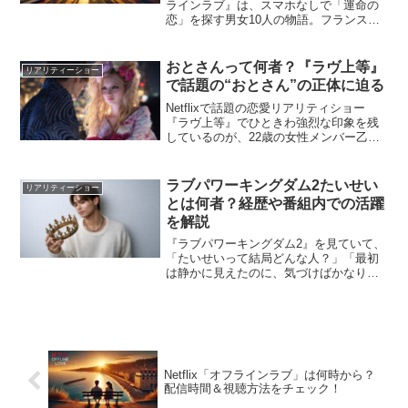
ラインラブ』は、スマホなしで「運命の
恋」を探す男女10人の物語。フランス・
ニースを舞台に、偶然の出会いと直感だ
けで関係を築くという斬新なルールが話
題を呼んでいます。本記事では、参加者
おとさんって何者？『ラヴ上等』
リアリティーショー
のプロフィール...
で話題の“おとさん”の正体に迫る
Netflixで話題の恋愛リアリティショー
『ラヴ上等』でひときわ強烈な印象を残
しているのが、22歳の女性メンバー乙葉
（おとは）こと“おとさん”です。彼女は全
上半身に和彫りのタトゥーが入った迫力
あるルックスと、「好きになったら地獄
ラブパワーキングダム2たいせい
リアリティーショー
まで」という...
とは何者？経歴や番組内での活躍
を解説
『ラブパワーキングダム2』を見ていて、
「たいせいって結局どんな人？」「最初
は静かに見えたのに、気づけばかなり存
在感ある」と感じた人も多いのではない
でしょうか。恋愛リアリティーショーで
は、第一印象で目立つタイプもいれば、
少しずつ魅力が見えてく...
Netflix「オフラインラブ」は何時から？
配信時間＆視聴方法をチェック！