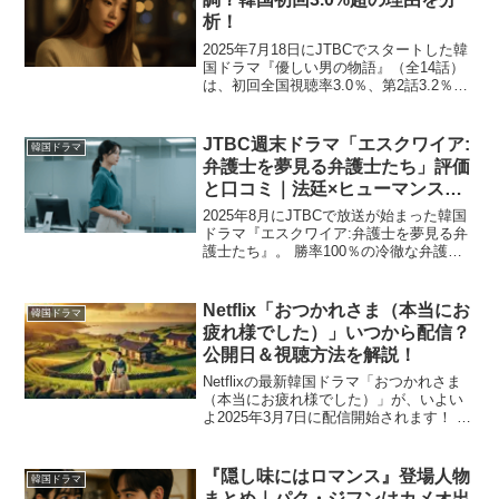
析！
2025年7月18日にJTBCでスタートした韓
国ドラマ『優しい男の物語』（全14話）
は、初回全国視聴率3.0％、第2話3.2％
と、金曜2話連続放送という新たな編成で
幸先の良いスタートを切りました。 主演
は『トッケビ』のイ・ドンウクと『浪漫
JTBC週末ドラマ「エスクワイア:
韓国ドラマ
ド...
弁護士を夢見る弁護士たち」評価
と口コミ｜法廷×ヒューマンスト
ーリー
2025年8月にJTBCで放送が始まった韓国
ドラマ『エスクワイア:弁護士を夢見る弁
護士たち』。 勝率100％の冷徹な弁護士
ユン・ソクフンと、情熱あふれる新人弁
護士カン・ヒョミンを中心に展開される
本作は、法廷ドラマとしての緊張感に加
Netflix「おつかれさま（本当にお
韓国ドラマ
え、登場人...
疲れ様でした）」いつから配信？
公開日＆視聴方法を解説！
Netflixの最新韓国ドラマ「おつかれさま
（本当にお疲れ様でした）」が、いよい
よ2025年3月7日に配信開始されます！ 本
作は、1950年代の済州島を舞台に、反抗
的な少女エスン（IU）と誠実な青年グァ
ンシク（パク・ボゴム）の人生を描く感
『隠し味にはロマンス』登場人物
韓国ドラマ
動...
まとめ｜パク・ジフンはカメオ出