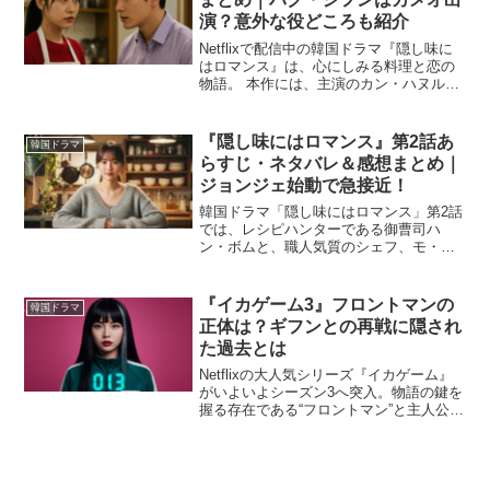
演？意外な役どころも紹介
Netflixで配信中の韓国ドラマ『隠し味に
はロマンス』は、心にしみる料理と恋の
物語。 本作には、主演のカン・ハヌルや
コ・ミンシをはじめとする実力派キャス
トが揃い、人物同士の関係性もドラマの
大きな見どころです。 さらに注目を集め
『隠し味にはロマンス』第2話あ
韓国ドラマ
ているのが、...
らすじ・ネタバレ＆感想まとめ｜
ジョンジェ始動で急接近！
韓国ドラマ「隠し味にはロマンス」第2話
では、レシピハンターである御曹司ハ
ン・ボムと、職人気質のシェフ、モ・ヨ
ンジュが本格的にタッグを組み始めま
す。共同経営となる食堂「ジョンジェ」
は資金や食材の問題、契約条件などでト
『イカゲーム3』フロントマンの
韓国ドラマ
ラブルが続出。さらに跡目争...
正体は？ギフンとの再戦に隠され
た過去とは
Netflixの大人気シリーズ『イカゲーム』
がいよいよシーズン3へ突入。物語の鍵を
握る存在である“フロントマン”と主人公ギ
フンの因縁がついに本格的に描かれま
す。これまで謎に包まれてきたフロント
マンの正体や過去、そしてギフンとの直
接対決の意味...