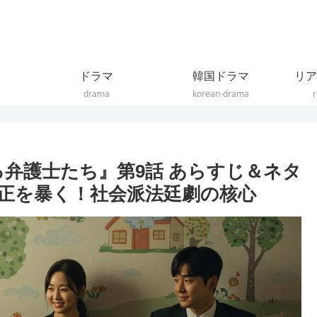
ドラマ
韓国ドラマ
リア
drama
korean-drama
r
る弁護士たち』第9話 あらすじ＆ネタ
正を暴く！社会派法廷劇の核心