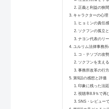
正義と利益の狭
キャラクターの心理
ヒョミンの責任
ソクフンの孤立
ナヨン代表のリ
ユルリム法律事務所
コ・テソプの攻
ソクフンを支え
事務所改革の行
第9話の感想と評価
印象に残った法
視聴率8.9％で
SNS・レビュー