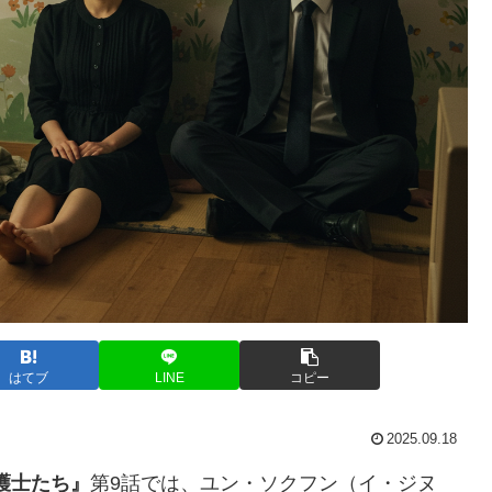
はてブ
LINE
コピー
2025.09.18
護士たち』
第9話では、ユン・ソクフン（イ・ジヌ