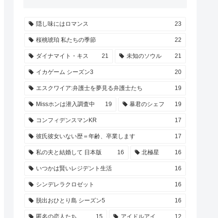
隠し味にはロマンス
23
桜桃琥珀 私たちの季節
22
ダイナマイト・キス
21
未知のソウル
21
イカゲーム シーズン3
20
エスクワイア:弁護士を夢見る弁護士たち
19
Missホンは潜入調査中
19
暴君のシェフ
19
コンフィデンスマンKR
17
彼氏彼女いない歴＝年齢、卒業します
17
私の夫と結婚して 日本版
16
北極星
16
いつかは賢いレジデント生活
16
シンデレラクロゼット
16
脱出おひとり島 シーズン5
16
匿名の恋人たち
15
アイドルアイ
12