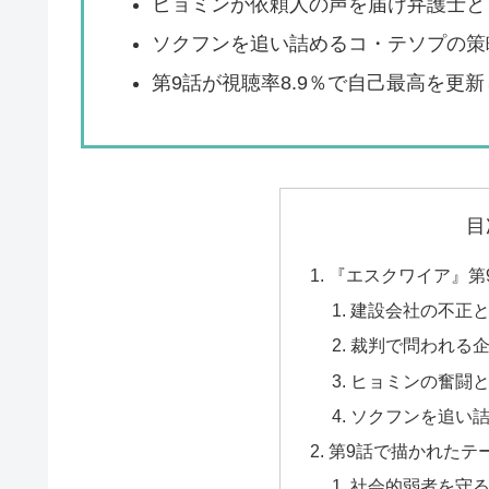
ヒョミンが依頼人の声を届け弁護士と
ソクフンを追い詰めるコ・テソプの策
第9話が視聴率8.9％で自己最高を更
目
『エスクワイア』第
建設会社の不正
裁判で問われる
ヒョミンの奮闘
ソクフンを追い
第9話で描かれたテ
社会的弱者を守