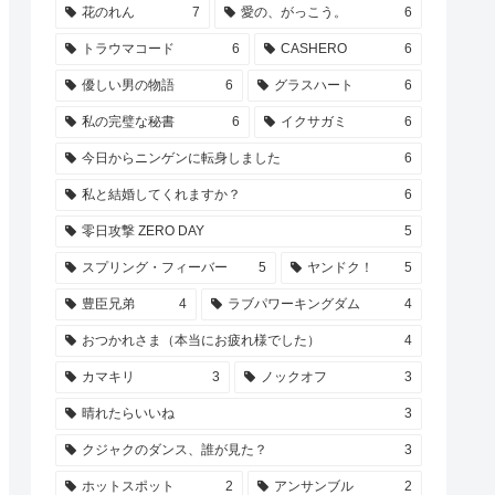
花のれん
7
愛の、がっこう。
6
トラウマコード
6
CASHERO
6
優しい男の物語
6
グラスハート
6
私の完璧な秘書
6
イクサガミ
6
今日からニンゲンに転身しました
6
私と結婚してくれますか？
6
零日攻撃 ZERO DAY
5
スプリング・フィーバー
5
ヤンドク！
5
豊臣兄弟
4
ラブパワーキングダム
4
おつかれさま（本当にお疲れ様でした）
4
カマキリ
3
ノックオフ
3
晴れたらいいね
3
クジャクのダンス、誰が見た？
3
ホットスポット
2
アンサンブル
2