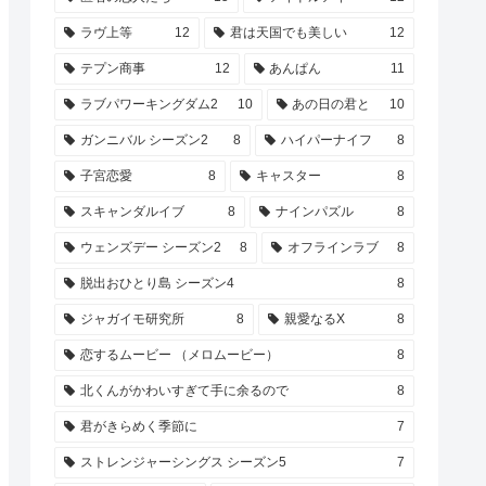
ラヴ上等
12
君は天国でも美しい
12
テプン商事
12
あんぱん
11
ラブパワーキングダム2
10
あの日の君と
10
ガンニバル シーズン2
8
ハイパーナイフ
8
子宮恋愛
8
キャスター
8
スキャンダルイブ
8
ナインパズル
8
ウェンズデー シーズン2
8
オフラインラブ
8
脱出おひとり島 シーズン4
8
ジャガイモ研究所
8
親愛なるX
8
恋するムービー （メロムービー）
8
北くんがかわいすぎて手に余るので
8
君がきらめく季節に
7
ストレンジャーシングス シーズン5
7