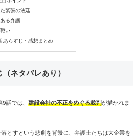
注目ポイント
した緊張の法廷
味ある弁護
な戦い
話 あらすじ・感想まとめ
じ（ネタバレあり）
第9話では、
建設会社の不正をめぐる裁判
が描かれま
を落とすという悲劇を背景に、弁護士たちは大企業を