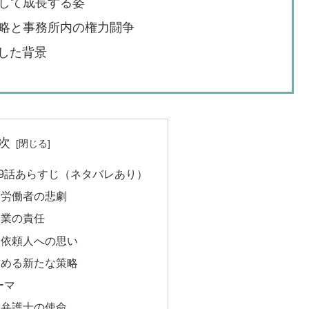
して成長する姿
略と事務所内の権力闘争
新した背景
次
9話あらすじ（ネタバレあり）
と労働者の悲劇
企業の責任
と依頼人への思い
詰める新たな策略
ーマ
る弁護士の使命