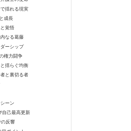
間で揺れる現実
と成長
感と覚悟
と内なる葛藤
ーダーシップ
の権力闘争
勢と揺らぐ均衡
る者と裏切る者
方
廷シーン
再び自己最高更新
での反響