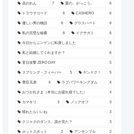
花のれん
7
愛の、がっこう。
6
トラウマコード
6
CASHERO
6
優しい男の物語
6
グラスハート
6
私の完璧な秘書
6
イクサガミ
6
今日からニンゲンに転身しました
6
私と結婚してくれますか？
6
零日攻撃 ZERO DAY
5
スプリング・フィーバー
5
ヤンドク！
5
豊臣兄弟
4
ラブパワーキングダム
4
おつかれさま（本当にお疲れ様でした）
4
カマキリ
3
ノックオフ
3
晴れたらいいね
3
クジャクのダンス、誰が見た？
3
ホットスポット
2
アンサンブル
2