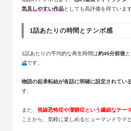
気見しやすい作品
としても高評価を得ていま
1話あたりの時間とテンポ感
1話あたりの平均的な再生時間は
約45分前後
と
成
です。
物語の起承転結が各話に明確に設定されてい
す。
また、
視線恐怖症や潔癖症という繊細なテー
ことから、気軽に楽しめるヒューマンドラマ