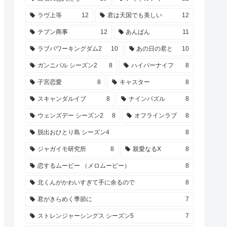
ラヴ上等
12
君は天国でも美しい
12
テプン商事
12
あんぱん
11
ラブパワーキングダム2
10
あの日の君と
10
ガンニバル シーズン2
8
ハイパーナイフ
8
子宮恋愛
8
キャスター
8
スキャンダルイブ
8
ナインパズル
8
ウェンズデー シーズン2
8
オフラインラブ
8
脱出おひとり島 シーズン4
8
ジャガイモ研究所
8
親愛なるX
8
恋するムービー （メロムービー）
8
北くんがかわいすぎて手に余るので
8
君がきらめく季節に
7
ストレンジャーシングス シーズン5
7