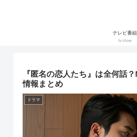
テレビ番組
tv-show
『匿名の恋人たち』は全何話？Ne
情報まとめ
ドラマ