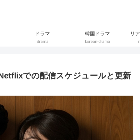
ドラマ
韓国ドラマ
リア
drama
korean-drama
r
tflixでの配信スケジュールと更新