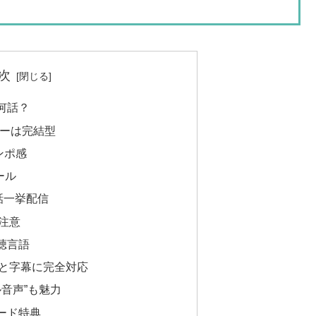
次
何話？
リーは完結型
ンポ感
ール
全話一挙配信
注意
聴言語
と字幕に完全対応
音声”も魅力
ード特典