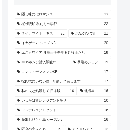
隠し味にはロマンス
23
桜桃琥珀 私たちの季節
22
ダイナマイト・キス
21
未知のソウル
21
イカゲーム シーズン3
20
エスクワイア:弁護士を夢見る弁護士たち
19
Missホンは潜入調査中
19
暴君のシェフ
19
コンフィデンスマンKR
17
彼氏彼女いない歴＝年齢、卒業します
17
私の夫と結婚して 日本版
16
北極星
16
いつかは賢いレジデント生活
16
シンデレラクロゼット
16
脱出おひとり島 シーズン5
16
匿名の恋人たち
15
アイドルアイ
12