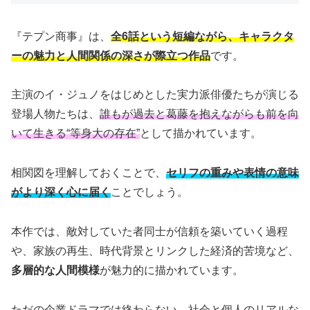
『テプン商事』は、
全6話という短編ながら、キャラクタ
ーの魅力と人間関係の深さが際立つ作品
です。
主演のイ・ジュノをはじめとした実力派俳優たちが演じる
登場人物たちは、
誰もが過去と葛藤を抱えながらも前を向
いて生きる“等身大の存在”
として描かれています。
相関図を理解しておくことで、
セリフの重みや表情の意味
がより深く心に届く
ことでしょう。
本作では、敵対していた者同士が信頼を築いていく過程
や、家族の再生、時代背景とリンクした経済的苦境など、
多層的な人間模様
が魅力的に描かれています。
ただの企業ドラマでは終わらない、社会と個人のリアルな