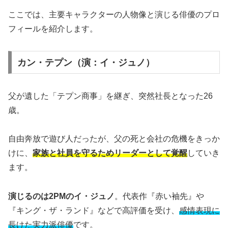
ここでは、主要キャラクターの人物像と演じる俳優のプロ
フィールを紹介します。
カン・テプン（演：イ・ジュノ）
父が遺した「テプン商事」を継ぎ、突然社長となった26
歳。
自由奔放で遊び人だったが、父の死と会社の危機をきっか
けに、
家族と社員を守るためリーダーとして覚醒
していき
ます。
演じるのは2PMのイ・ジュノ
。代表作『赤い袖先』や
『キング・ザ・ランド』などで高評価を受け、
感情表現に
長けた実力派俳優
です。