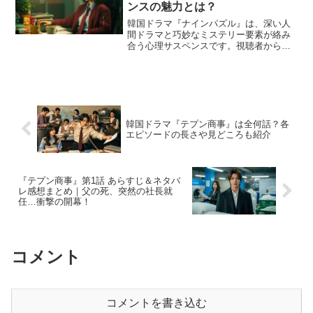
ンスの魅力とは？
韓国ドラマ『ナインパズル』は、深い人
間ドラマと巧妙なミステリー要素が絡み
合う心理サスペンスです。視聴者からは
「伏線が緻密」「映像と音楽の演出が秀
逸」といった高評価が寄せられており、
各話の感想や考察がSNS上でも盛り上が
りを見せています。この...
韓国ドラマ『テプン商事』は全何話？各
エピソードの長さや見どころも紹介
『テプン商事』第1話 あらすじ＆ネタバ
レ感想まとめ｜父の死、突然の社長就
任…衝撃の開幕！
コメント
コメントを書き込む