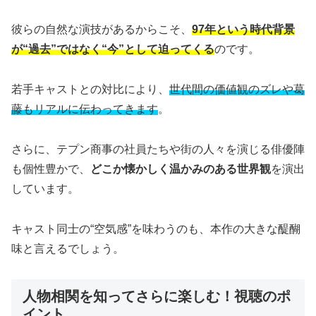
彼らの自然な演技があるからこそ、
97年という時代背景
が“過去”ではなく“今”として迫ってくる
のです。
若手キャストとの対比により、
世代間の価値観のズレや葛
藤もリアルに伝わってきます
。
さらに、テプン商事の社員たちや街の人々を演じる俳優陣
も個性豊かで、
どこか懐かしく温かみのある世界観
を演出
しています。
キャスト同士の“空気感”を味わうのも、本作の大きな醍醐
味と言えるでしょう。
人物相関を知ってさらに楽しむ！視聴のポ
イント