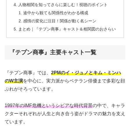
人物相関を知ってさらに楽しむ！視聴のポイント
途中から観ても関係性がわかる構成
感情の変化に注目！関係が動く名シーン
まとめ｜『テプン商事』キャスト＆相関図のおさらい
『テプン商事』主要キャスト一覧
『テプン商事』では、
2PMのイ・ジュノとキム・ミンハ
のW主演
を中心に、実力派からベテラン俳優まで多彩な顔
ぶれがそろっています。
1997年のIMF危機というシビアな時代背景
の中で、キャラ
クターそれぞれが人生と向き合う姿がドラマの魅力を支え
ています。