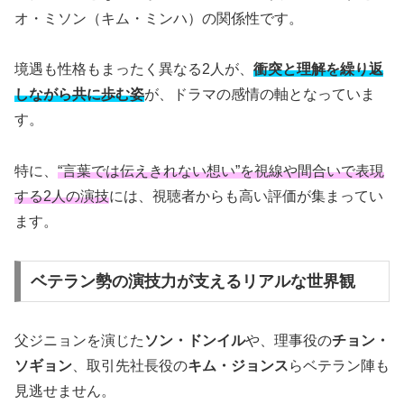
オ・ミソン（キム・ミンハ）の関係性です。
境遇も性格もまったく異なる2人が、
衝突と理解を繰り返
しながら共に歩む姿
が、ドラマの感情の軸となっていま
す。
特に、
“言葉では伝えきれない想い”を視線や間合いで表現
する2人の演技
には、視聴者からも高い評価が集まってい
ます。
ベテラン勢の演技力が支えるリアルな世界観
父ジニョンを演じた
ソン・ドンイル
や、理事役の
チョン・
ソギョン
、取引先社長役の
キム・ジョンス
らベテラン陣も
見逃せません。