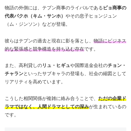
物語の外側には、テプン商事のライバルである
ピョ商事の
代表パクホ（キム・サンホ）
やその息子ヒョンジュン
（ム・ジンソン）などが登場。
彼らはテプンの過去と現在に影を落とし、
物語にビジネス
的な緊張感と競争構造を持ち込む存在
です。
また、高利貸しの
リュ・ヒギュ
や国際送金会社の
チョン・
チャラン
といったサブキャラの登場も、社会の縮図として
リアリティを高めています。
こうした相関関係が複雑に絡み合うことで、
ただの企業ド
ラマではなく、人間ドラマとしての深み
が生まれているの
です。