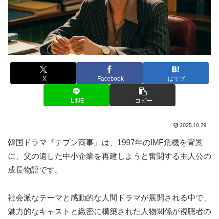
X
Facebook
はてブ
LINE
コピー
2025.10.29
韓国ドラマ『テプン商事』は、1997年のIMF危機を背景
に、父の遺した中小企業を再建しようと奮闘する主人公の
成長物語です。
社会派なテーマと感動的な人間ドラマが展開される中で、
魅力的なキャストと緻密に構築された人物関係が視聴者の