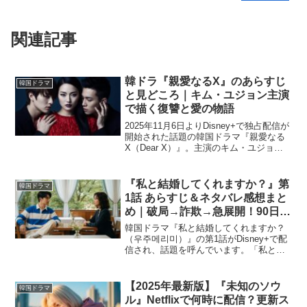
関連記事
韓ドラ『親愛なるX』のあらすじ
韓国ドラマ
と見どころ｜キム・ユジョン主演
で描く復讐と愛の物語
2025年11月6日よりDisney+で独占配信が
開始された話題の韓国ドラマ『親愛なる
X（Dear X）』。主演のキム・ユジョン
が演じるのは、華やかなトップ女優とし
ての表の顔と、深い闇を抱える裏の顔を
持つペク・アジン。本作は、成功の絶頂
『私と結婚してくれますか？』第
韓国ドラマ
から...
1話 あらすじ＆ネタバレ感想まと
め｜破局→詐欺→急展開！90日間
の偽装結婚スタート
韓国ドラマ『私と結婚してくれますか？
（우주메리미）』の第1話がDisney+で配
信され、話題を呼んでいます。「私と結
婚してくれますか？ 1話 あらすじ ネタバ
レ 感想 まとめ」というキーワードで検索
する人の多くは、ストーリーの流れを把
【2025年最新版】『未知のソウ
韓国ドラマ
握しつ...
ル』Netflixで何時に配信？更新ス