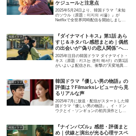
ケジュールと注意点
2025年5月24日より、韓国ドラマ『未知
のソウル（原題：미지의 서울）』が
Netflixで全世界同時配信を開始しまし
た。本作は、顔以外すべてが正反対の双
子姉妹が人生を入れ替えることで成長し
ていくヒューマン・ロマンスドラマで
『ダイナマイトキス』第1話 あら
韓国ドラマ
す。主演はパク・...
すじ＆ネタバレ感想まとめ｜偶然
の出会いが“偽りの恋人関係”へ
──嘘から始まる恋の幕開け
2025年注目の韓国ドラマ ダイナマイト・
キス（原題：키ス는 괜히 해서!）の第1話
がいよいよ配信され、衝撃の“天変地異級
キス”から始まる波乱のスタートに、SNS
やレビューサイトでは早くも話題沸騰中
です。:contentReference{...
韓国ドラマ『優しい男の物語』の
韓国ドラマ
評価は？Filmarksレビューから見
るリアルな声
2025年7月に放送・配信がスタートした韓
国ドラマ『優しい男の物語』。イ・ドン
ウクとイ・ソンギョンの初共演作として
話題を集め、Filmarksでも平均スコア
★3.9という高評価を記録しています。本
記事では、Filmarksに寄せられたレビ
『ナインパズル』感想・評価まと
韓国ドラマ
ュ...
め｜伏線と演出が光る心理サスペ