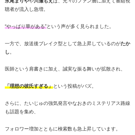
永尾まりや
や
川瀬もえ
は、元々のファン層に加えて番組視
聴者が流入し急増。
“やっぱり華がある”
という声が多く見られました。
一方で、放送後ブレイク型として急上昇しているのが
たか
し
。
医師という肩書きに加え、誠実な振る舞いが拡散され、
「理想の彼氏すぎる」
という投稿がバズ。
さらに、たいじゅの強気発言やなおきのミステリアス路線
も話題を集め、
フォロワー増加とともに検索数も急上昇しています。