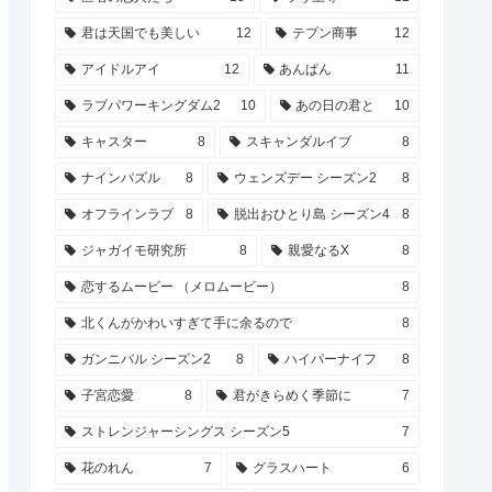
君は天国でも美しい
12
テプン商事
12
アイドルアイ
12
あんぱん
11
ラブパワーキングダム2
10
あの日の君と
10
キャスター
8
スキャンダルイブ
8
ナインパズル
8
ウェンズデー シーズン2
8
オフラインラブ
8
脱出おひとり島 シーズン4
8
ジャガイモ研究所
8
親愛なるX
8
恋するムービー （メロムービー）
8
北くんがかわいすぎて手に余るので
8
ガンニバル シーズン2
8
ハイパーナイフ
8
子宮恋愛
8
君がきらめく季節に
7
ストレンジャーシングス シーズン5
7
花のれん
7
グラスハート
6