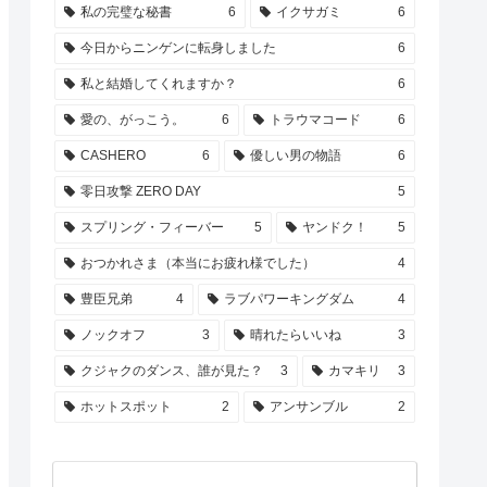
私の完璧な秘書
6
イクサガミ
6
今日からニンゲンに転身しました
6
私と結婚してくれますか？
6
愛の、がっこう。
6
トラウマコード
6
CASHERO
6
優しい男の物語
6
零日攻撃 ZERO DAY
5
スプリング・フィーバー
5
ヤンドク！
5
おつかれさま（本当にお疲れ様でした）
4
豊臣兄弟
4
ラブパワーキングダム
4
ノックオフ
3
晴れたらいいね
3
クジャクのダンス、誰が見た？
3
カマキリ
3
ホットスポット
2
アンサンブル
2