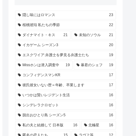
隠し味にはロマンス
23
桜桃琥珀 私たちの季節
22
ダイナマイト・キス
21
未知のソウル
21
イカゲーム シーズン3
20
エスクワイア:弁護士を夢見る弁護士たち
19
Missホンは潜入調査中
19
暴君のシェフ
19
コンフィデンスマンKR
17
彼氏彼女いない歴＝年齢、卒業します
17
いつかは賢いレジデント生活
16
シンデレラクロゼット
16
脱出おひとり島 シーズン5
16
私の夫と結婚して 日本版
16
北極星
16
匿名の恋人たち
15
ラヴ上等
12