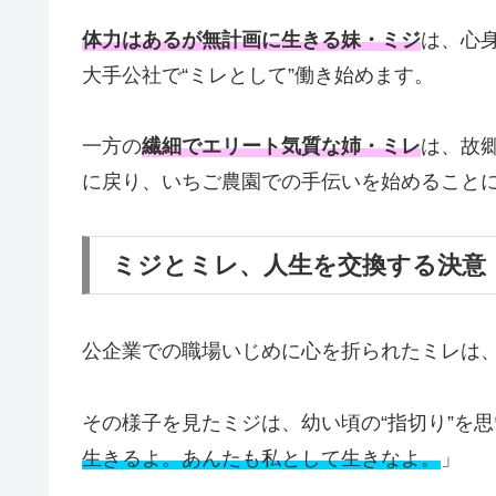
体力はあるが無計画に生きる妹・ミジ
は、心
大手公社で“ミレとして”働き始めます。
一方の
繊細でエリート気質な姉・ミレ
は、故
に戻り、いちご農園での手伝いを始めること
ミジとミレ、人生を交換する決意
公企業での職場いじめに心を折られたミレは
その様子を見たミジは、幼い頃の“指切り”を
生きるよ。あんたも私として生きなよ。
」