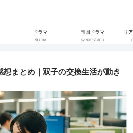
ドラマ
韓国ドラマ
リア
drama
korean-drama
r
感想まとめ｜双子の交換生活が動き