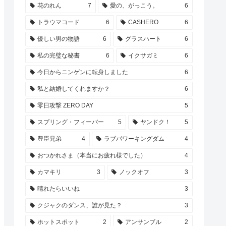
花のれん
7
愛の、がっこう。
6
トラウマコード
6
CASHERO
6
優しい男の物語
6
グラスハート
6
私の完璧な秘書
6
イクサガミ
6
今日からニンゲンに転身しました
6
私と結婚してくれますか？
6
零日攻撃 ZERO DAY
5
スプリング・フィーバー
5
ヤンドク！
5
豊臣兄弟
4
ラブパワーキングダム
4
おつかれさま（本当にお疲れ様でした）
4
カマキリ
3
ノックオフ
3
晴れたらいいね
3
クジャクのダンス、誰が見た？
3
ホットスポット
2
アンサンブル
2