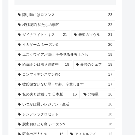
隠し味にはロマンス
23
桜桃琥珀 私たちの季節
22
ダイナマイト・キス
21
未知のソウル
21
イカゲーム シーズン3
20
エスクワイア:弁護士を夢見る弁護士たち
19
Missホンは潜入調査中
19
暴君のシェフ
19
コンフィデンスマンKR
17
彼氏彼女いない歴＝年齢、卒業します
17
私の夫と結婚して 日本版
16
北極星
16
いつかは賢いレジデント生活
16
シンデレラクロゼット
16
脱出おひとり島 シーズン5
16
匿名の恋人たち
15
アイドルアイ
12