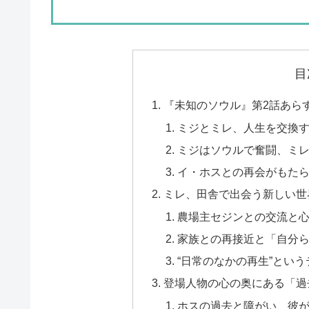
目
『未知のソウル』第2話あら
ミジとミレ、人生を交換
ミジはソウルで奮闘、ミ
イ・ホスとの再会がもた
ミレ、田舎で出会う新しい世
農場主セジンとの交流と
家族との再接近と「自分
“日常のなかの再生”とい
登場人物の心の奥にある「過
ホスの過去と障がい、彼