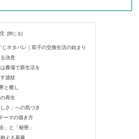
次
すじネタバレ｜双子の交換生活の始まり
する決意
レは農場で新生活を
らす波紋
界と癒し
心の再生
らしさ」への気づき
うテーマの描き方
去」と「秘密」
が抱える葛藤