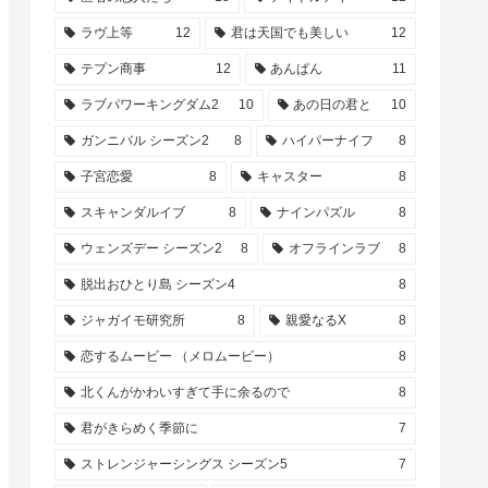
ラヴ上等
12
君は天国でも美しい
12
テプン商事
12
あんぱん
11
ラブパワーキングダム2
10
あの日の君と
10
ガンニバル シーズン2
8
ハイパーナイフ
8
子宮恋愛
8
キャスター
8
スキャンダルイブ
8
ナインパズル
8
ウェンズデー シーズン2
8
オフラインラブ
8
脱出おひとり島 シーズン4
8
ジャガイモ研究所
8
親愛なるX
8
恋するムービー （メロムービー）
8
北くんがかわいすぎて手に余るので
8
君がきらめく季節に
7
ストレンジャーシングス シーズン5
7