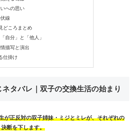
互いへの思い
の伏線
と見どころまとめ
る「自分」と「他人」
感情描写と演出
る仕掛け
じネタバレ｜双子の交換生活の始まり
生が正反対の双子姉妹・ミジとミレが、それぞれの
う決断を下します。