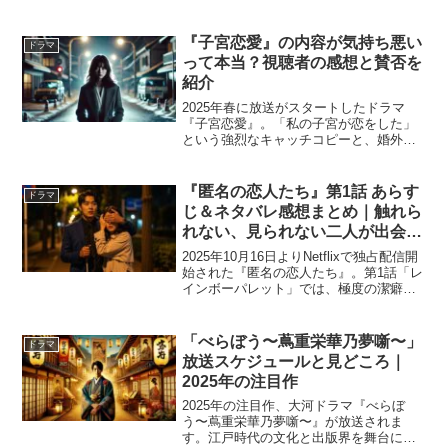
『子宮恋愛』の内容が気持ち悪い
ドラマ
って本当？視聴者の感想と賛否を
紹介
2025年春に放送がスタートしたドラマ
『子宮恋愛』。「私の子宮が恋をした」
という強烈なキャッチコピーと、婚外恋
愛・モラハラ・セックスレスといった重
いテーマを扱っていることから、一部の
視聴者から「気持ち悪い」といった否定
『匿名の恋人たち』第1話 あらす
ドラマ
的な感想も寄せられてい...
じ＆ネタバレ感想まとめ｜触れら
れない、見られない二人が出会う
時
2025年10月16日よりNetflixで独占配信開
始された『匿名の恋人たち』。第1話「レ
インボーパレット」では、極度の潔癖症
の男性・壮亮（小栗旬）と、視線恐怖症
の女性・ハナ（ハン・ヒョジュ）が出会
い、心の壁を揺さぶられていく過程が描
「べらぼう〜蔦重栄華乃夢噺〜」
ドラマ
かれま...
放送スケジュールと見どころ｜
2025年の注目作
2025年の注目作、大河ドラマ『べらぼ
う〜蔦重栄華乃夢噺〜』が放送されま
す。江戸時代の文化と出版界を舞台に、