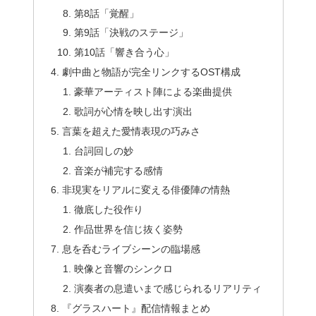
第8話「覚醒」
第9話「決戦のステージ」
第10話「響き合う心」
劇中曲と物語が完全リンクするOST構成
豪華アーティスト陣による楽曲提供
歌詞が心情を映し出す演出
言葉を超えた愛情表現の巧みさ
台詞回しの妙
音楽が補完する感情
非現実をリアルに変える俳優陣の情熱
徹底した役作り
作品世界を信じ抜く姿勢
息を呑むライブシーンの臨場感
映像と音響のシンクロ
演奏者の息遣いまで感じられるリアリティ
『グラスハート』配信情報まとめ