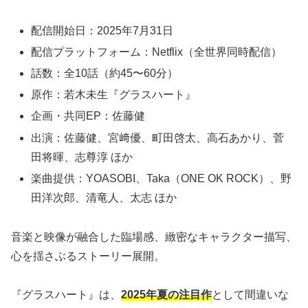
配信開始日：2025年7月31日
配信プラットフォーム：Netflix（全世界同時配信）
話数：全10話（約45〜60分）
原作：若木未生『グラスハート』
企画・共同EP：佐藤健
出演：佐藤健、宮﨑優、町田啓太、高石あかり、菅
田将暉、志尊淳 ほか
楽曲提供：YOASOBI、Taka（ONE OK ROCK）、野
田洋次郎、清竜人、太志 ほか
音楽と映像が融合した臨場感、緻密なキャラクター描写、
心を揺さぶるストーリー展開。
『グラスハート』は、
2025年夏の注目作
として間違いな