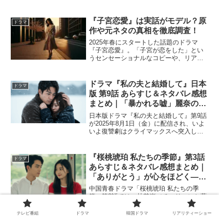
主人公・蔦屋重三郎の波乱万丈の人生が
描かれる本作は、多くの視聴者の心をつ
かむことでしょう。 この記事では、放送
『子宮恋愛』は実話がモデル？原
ドラマ
スケジュールや注目すべ...
作や元ネタの真相を徹底調査！
2025年春にスタートした話題のドラマ
『子宮恋愛』。「子宮が恋をした」とい
うセンセーショナルなコピーや、リアル
すぎる人間関係の描写に「これって実
話？」「モデルになった話があるので
は？」と気になる方も多いはず。この記
ドラマ『私の夫と結婚して』日本
ドラマ
事では、『子宮恋愛』の原作...
版 第9話 あらすじ＆ネタバレ感想
まとめ｜「暴かれる嘘」麗奈の仮
面が崩れ落ちるとき
日本版ドラマ『私の夫と結婚して』第9話
が2025年8月1日（金）に配信され、いよ
いよ復讐劇はクライマックスへ突入しま
した。麗奈と友也の関係が崩壊の兆しを
見せる一方で、美紗の“静かな怒り”がつい
に実を結び始めます。この記事では、9話
『桜桃琥珀 私たちの季節』第3話
ドラマ
のあらすじ...
あらすじ＆ネタバレ感想まとめ｜
「ありがとう」が心をほどく――
ふたりの距離が動き出す瞬間
中国青春ドラマ「桜桃琥珀 私たちの季
節」第3話では、林其楽（チェリー）と蒋
峤西（チャオシー）が高校で再び交わり
始めます。チャオシーが距離を置く中、
テレビ番組
ドラマ
韓国ドラマ
リアリティーショー