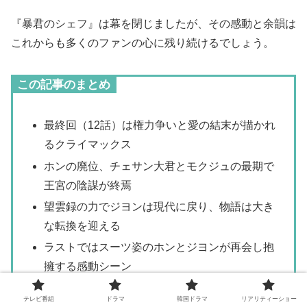
『暴君のシェフ』は幕を閉じましたが、その感動と余韻は
これからも多くのファンの心に残り続けるでしょう。
この記事のまとめ
最終回（12話）は権力争いと愛の結末が描かれ
るクライマックス
ホンの廃位、チェサン大君とモクジュの最期で
王宮の陰謀が終焉
望雲録の力でジヨンは現代に戻り、物語は大き
な転換を迎える
ラストではスーツ姿のホンとジヨンが再会し抱
擁する感動シーン
料理が人をつなぎ、愛は時を超えるというテー
テレビ番組
ドラマ
韓国ドラマ
リアリティーショー
マが貫かれた