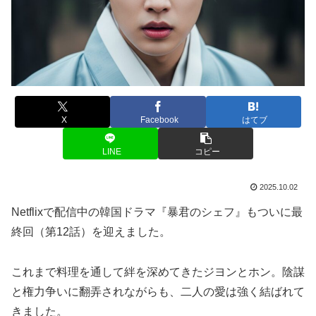
X
Facebook
はてブ
LINE
コピー
2025.10.02
Netflixで配信中の韓国ドラマ『暴君のシェフ』もついに最
終回（第12話）を迎えました。
これまで料理を通して絆を深めてきたジヨンとホン。陰謀
と権力争いに翻弄されながらも、二人の愛は強く結ばれて
きました。