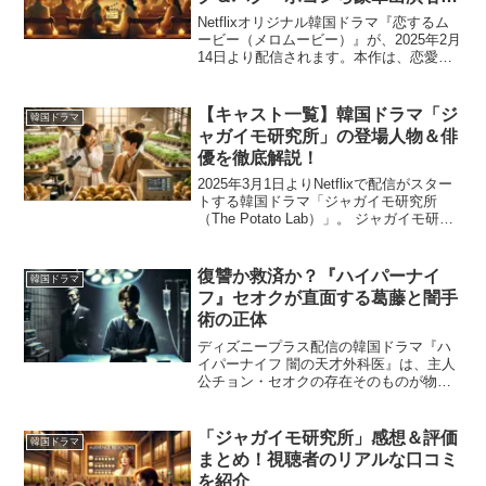
紹介！
Netflixオリジナル韓国ドラマ『恋するム
ービー（メロムービー）』が、2025年2月
14日より配信されます。本作は、恋愛と
夢の間で揺れ動く30代の若者たちが、過
去の恋愛や人生の選択と向き合いながら
成長していくロマンスドラマです。主演
【キャスト一覧】韓国ドラマ「ジ
韓国ドラマ
を務め...
ャガイモ研究所」の登場人物＆俳
優を徹底解説！
2025年3月1日よりNetflixで配信がスター
トする韓国ドラマ「ジャガイモ研究所
（The Potato Lab）」。 ジャガイモ研究
に人生を捧げるヒロインと、合理主義の
新任所長が織りなすロマンティックコメ
ディとして話題を集めています。 ...
復讐か救済か？『ハイパーナイ
韓国ドラマ
フ』セオクが直面する葛藤と闇手
術の正体
ディズニープラス配信の韓国ドラマ『ハ
イパーナイフ 闇の天才外科医』は、主人
公チョン・セオクの存在そのものが物語
の核となっています。彼女が行う違法
な“闇手術”は、制度に救われない命を救う
ためとも、過去のある出来事に対する復
「ジャガイモ研究所」感想＆評価
韓国ドラマ
讐ともとれる、極めて...
まとめ！視聴者のリアルな口コミ
を紹介