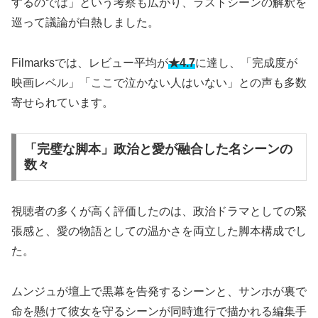
するのでは」という考察も広がり、ラストシーンの解釈を
巡って議論が白熱しました。
Filmarksでは、レビュー平均が
★4.7
に達し、「完成度が
映画レベル」「ここで泣かない人はいない」との声も多数
寄せられています。
「完璧な脚本」政治と愛が融合した名シーンの
数々
視聴者の多くが高く評価したのは、政治ドラマとしての緊
張感と、愛の物語としての温かさを両立した脚本構成でし
た。
ムンジュが壇上で黒幕を告発するシーンと、サンホが裏で
命を懸けて彼女を守るシーンが同時進行で描かれる編集手