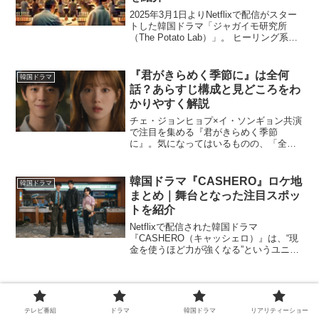
2025年3月1日よりNetflixで配信がスター
トした韓国ドラマ「ジャガイモ研究所
（The Potato Lab）」。 ヒーリング系ラ
ブコメディとして話題を集めており、
イ・ソンビン＆カン・テオの演技や、ユ
ニークなストーリーが注目されていま...
『君がきらめく季節に』は全何
韓国ドラマ
話？あらすじ構成と見どころをわ
かりやすく解説
チェ・ジョンヒョプ×イ・ソンギョン共演
で注目を集める『君がきらめく季節
に』。気になってはいるものの、「全何
話あるの？」「重たい作品？それとも見
やすいラブロマンス？」と、視聴前にざ
っくり全体像を知っておきたい人も多い
韓国ドラマ『CASHERO』ロケ地
韓国ドラマ
のではないでしょうか。この...
まとめ｜舞台となった注目スポッ
トを紹介
Netflixで配信された韓国ドラマ
『CASHERO（キャッシェロ）』は、“現
金を使うほど力が強くなる”というユニー
クな設定と共に、現代韓国のリアルな街
並みやロケーションを背景に物語を展開
しています。本記事では、ドラマの撮影
で使われた主要な...
テレビ番組
ドラマ
韓国ドラマ
リアリティーショー