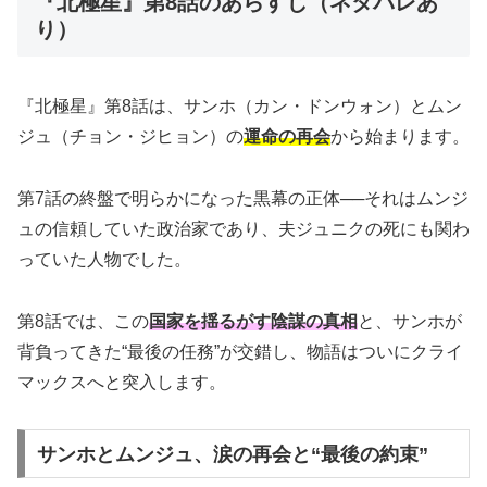
『北極星』第8話のあらすじ（ネタバレあ
り）
『北極星』第8話は、サンホ（カン・ドンウォン）とムン
ジュ（チョン・ジヒョン）の
運命の再会
から始まります。
第7話の終盤で明らかになった黒幕の正体──それはムンジ
ュの信頼していた政治家であり、夫ジュニクの死にも関わ
っていた人物でした。
第8話では、この
国家を揺るがす陰謀の真相
と、サンホが
背負ってきた“最後の任務”が交錯し、物語はついにクライ
マックスへと突入します。
サンホとムンジュ、涙の再会と“最後の約束”