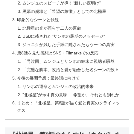
ムンジュのスピーチが導く“新しい夜明け”
黒幕の崩壊と「希望の象徴」としての北極星
印象的なシーンと伏線
北極星の光が照らす二人の運命
USBに残された“サンホの最期のメッセージ”
ジュニクが残した手紙に隠されたもう一つの真実
第8話を見た感想とSNS・Filmarksでの反応
「号泣回」ムンジュとサンホの結末に視聴者騒然
「完璧な脚本」政治と愛が融合した名シーンの数々
今後の展開予想：最終話に向けて
サンホの運命とムンジュの政治的未来
“北極星”が示す真の意味──希望か、それとも別れか
まとめ：「北極星」第8話が描く愛と真実のクライマッ
クス