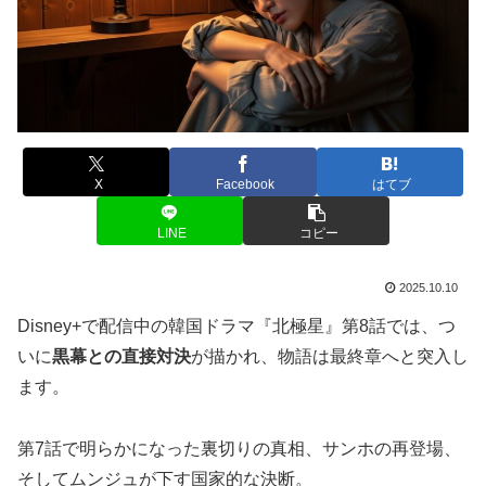
X
Facebook
はてブ
LINE
コピー
2025.10.10
Disney+で配信中の韓国ドラマ『北極星』第8話では、つ
いに
黒幕との直接対決
が描かれ、物語は最終章へと突入し
ます。
第7話で明らかになった裏切りの真相、サンホの再登場、
そしてムンジュが下す国家的な決断。