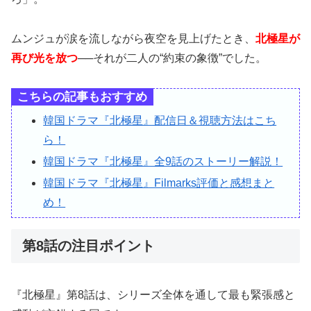
ムンジュが涙を流しながら夜空を見上げたとき、
北極星が
再び光を放つ
──それが二人の“約束の象徴”でした。
こちらの記事もおすすめ
韓国ドラマ『北極星』配信日＆視聴方法はこち
ら！
韓国ドラマ『北極星』全9話のストーリー解説！
韓国ドラマ『北極星』Filmarks評価と感想まと
め！
第8話の注目ポイント
『北極星』第8話は、シリーズ全体を通して最も緊張感と