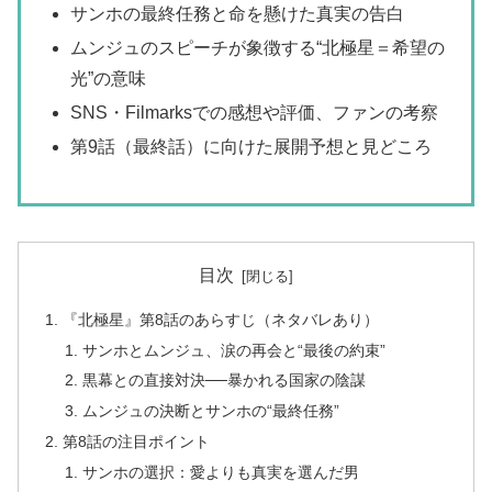
サンホの最終任務と命を懸けた真実の告白
ムンジュのスピーチが象徴する“北極星＝希望の
光”の意味
SNS・Filmarksでの感想や評価、ファンの考察
第9話（最終話）に向けた展開予想と見どころ
目次
『北極星』第8話のあらすじ（ネタバレあり）
サンホとムンジュ、涙の再会と“最後の約束”
黒幕との直接対決──暴かれる国家の陰謀
ムンジュの決断とサンホの“最終任務”
第8話の注目ポイント
サンホの選択：愛よりも真実を選んだ男