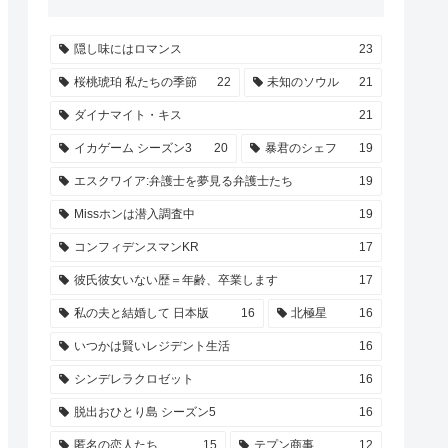
隠し味にはロマンス
23
桜桃琥珀 私たちの季節
22
未知のソウル
21
ダイナマイト・キス
21
イカゲーム シーズン3
20
暴君のシェフ
19
エスクワイア:弁護士を夢見る弁護士たち
19
Missホンは潜入調査中
19
コンフィデンスマンKR
17
彼氏彼女いない歴＝年齢、卒業します
17
私の夫と結婚して 日本版
16
北極星
16
いつかは賢いレジデント生活
16
シンデレラクロゼット
16
脱出おひとり島 シーズン5
16
匿名の恋人たち
15
テプン商事
12