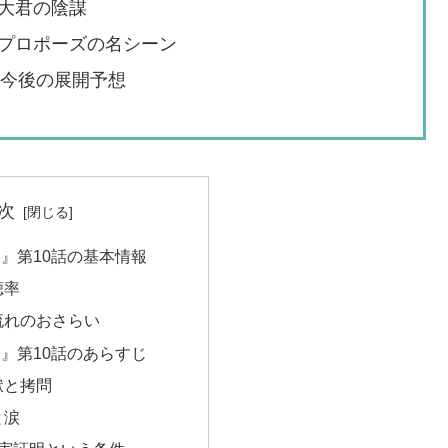
大君の陰謀
プロポーズの名シーン
・今後の展開予想
次
』第10話の基本情報
聴率
流れのおさらい
』第10話のあらすじ
獄と拷問
と涙