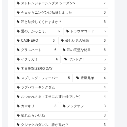
ストレンジャーシングス シーズン5
7
今日からニンゲンに転身しました
6
私と結婚してくれますか？
6
愛の、がっこう。
6
トラウマコード
6
CASHERO
6
優しい男の物語
6
グラスハート
6
私の完璧な秘書
6
イクサガミ
6
ヤンドク！
5
零日攻撃 ZERO DAY
5
スプリング・フィーバー
5
豊臣兄弟
4
ラブパワーキングダム
4
おつかれさま（本当にお疲れ様でした）
4
カマキリ
3
ノックオフ
3
晴れたらいいね
3
クジャクのダンス、誰が見た？
3