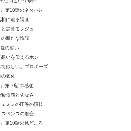
無実証明という条件
』第10話のネタバレ
真相に迫る調査
じと黒幕モクジュ
君の新たな陰謀
の愛の誓い
で想いを伝えるホン
って欲しい」プロポーズ
境の変化
』第10話の感想
の緊張感と切なさ
チェミンの圧巻の演技
サスペンスの融合
』第10話の見どころ