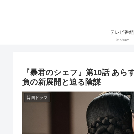
テレビ番組
tv-show
『暴君のシェフ』第10話 あ
負の新展開と迫る陰謀
韓国ドラマ