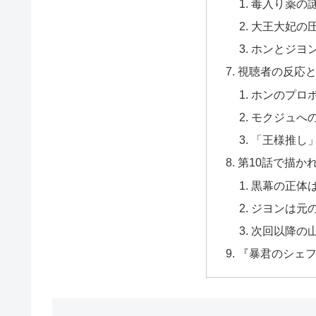
毒入り薬の
大王大妃の
ホンとジヨ
視聴者の反応と
ホンのプロ
モクジュへ
「王様推し
第10話で描か
黒幕の正体
ジヨンは元
次回以降の
『暴君のシェフ