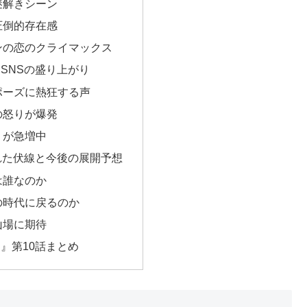
謎解きシーン
圧倒的存在感
ンの恋のクライマックス
SNSの盛り上がり
ポーズに熱狂する声
の怒りが爆発
」が急増中
れた伏線と今後の展開予想
は誰なのか
の時代に戻るのか
山場に期待
』第10話まとめ