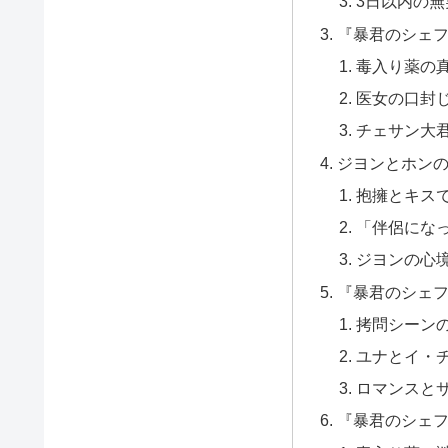
3日以内の
『暴君のシェフ
毒入り薬の
医女の口封
チェサン大
ジヨンとホン
抱擁とキス
「伴侶にな
ジヨンの心
『暴君のシェフ
拷問シーン
ユナとイ・
ロマンスと
『暴君のシェフ