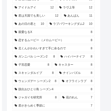
アイドルアイ
12
ラヴ上等
12
君は天国でも美しい
12
あんぱん
11
あの日の君と
10
ラブパワーキングダム2
10
親愛なるX
8
恋するムービー （メロムービー）
8
北くんがかわいすぎて手に余るので
8
ガンニバル シーズン2
8
ハイパーナイフ
8
子宮恋愛
8
キャスター
8
スキャンダルイブ
8
ナインパズル
8
ウェンズデー シーズン2
8
オフラインラブ
8
脱出おひとり島 シーズン4
8
ジャガイモ研究所
8
花のれん
7
君がきらめく季節に
7