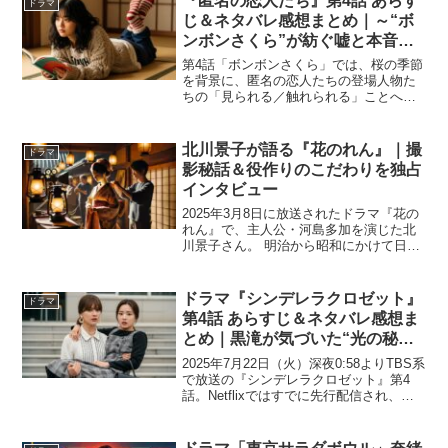
『匿名の恋人たち』第4話 あらす
ドラマ
スター・進藤壮...
じ＆ネタバレ感想まとめ｜～“ボ
ンボンさくら”が紡ぐ嘘と本音の
春～
第4話「ボンボンさくら」では、桜の季節
を背景に、匿名の恋人たちの登場人物た
ちの「見られる／触れられる」ことへの
挑戦が、さらに深い段階に突入します。
視線恐怖症のイ・ハナと潔癖症の藤原壮
亮は、それぞれが抱える“過去”と向き合い
北川景子が語る『花のれん』｜撮
ドラマ
ながら、新たな案件...
影秘話＆役作りのこだわりを独占
インタビュー
2025年3月8日に放送されたドラマ『花の
れん』で、主人公・河島多加を演じた北
川景子さん。 明治から昭和にかけて日本
のエンターテインメント界を切り拓いた
女性興行師の壮絶な人生を演じるにあた
り、彼女はどのような思いで役に向き合
ドラマ『シンデレラクロゼット』
ドラマ
ったのでしょうか...
第4話 あらすじ＆ネタバレ感想ま
とめ｜黒滝が気づいた“光の秘
密”と春香の大胆な一言
2025年7月22日（火）深夜0:58よりTBS系
で放送の『シンデレラクロゼット』第4
話。Netflixではすでに先行配信され、春
香と黒滝のキス未遂・光の秘密の露見・
恋の矢印の変化など、見逃せない展開が
盛りだくさんです。この記事では、第4