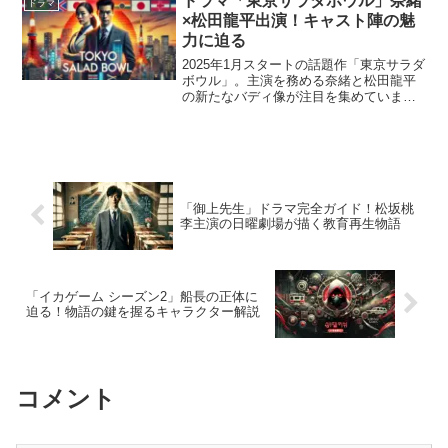
ドラマ「東京サラダボウル」奈緒
ドラマ
話...
×松田龍平出演！キャスト陣の魅
力に迫る
2025年1月スタートの話題作「東京サラダ
ボウル」。主演を務める奈緒と松田龍平
の新たなバディ像が注目を集めていま
す。多文化共存をテーマにしたこのドラ
マは、キャスト陣の演技力と多国籍な視
点が織り成す奥深い物語が魅力です。こ
の記事では、奈緒と松...
「御上先生」ドラマ完全ガイド！松坂桃
李主演の日曜劇場が描く教育再生物語
「イカゲーム シーズン2」船長の正体に
迫る！物語の鍵を握るキャラクター解説
コメント