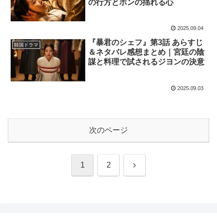
の行方とホンの揺れる心
2025.09.04
『暴君のシェフ』第3話 あらすじ
韓国ドラマ
＆ネタバレ感想まとめ｜宮廷の陰
謀と料理で試されるジヨンの決意
2025.09.03
次のページ
次
1
2
へ