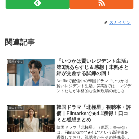
スカイサン
関連記事
『いつかは賢いレジデント生活』
韓国ドラマ
第3話あらすじ＆感想｜未熟さと
絆が交差する試練の回！
Netflixで配信中の韓国ドラマ『いつかは
賢いレジデント生活』第3話では、レジデ
ントたちが本格的な医療現場の厳しさに
直面し、ひとつのチームとして動き始め
る様子が描かれました。 失敗やすれ違い
を経験しながらも、少しずつ芽生える仲
韓国ドラマ「北極星」視聴率・評
韓国ドラマ
間意識と信頼...
価｜Filmarksで★4.1獲得！口コ
ミと感想まとめ
韓国ドラマ『北極星』（原題：북극성）
は、Filmarksで**★4.1**という高評価を
獲得しており、視聴者からその映像美・