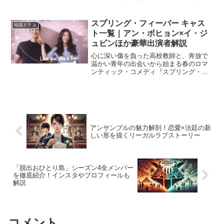
本記事では、登場人物たちの家族・組
織・恋愛関係をひと目でわかる相関図と
ともに、それぞれの立場や関係性を詳し
スプリング・フィーバー キャス
韓国ドラマ
く解説します。物語をより深...
ト一覧｜アン・ボヒョン×イ・ジ
ュビンほか豪華出演者解説
心に深い傷を負った高校教師と、奔放で
温かい青年の出会いから始まる春のロマ
ンティック・コメディ『スプリング・フ
ィーバー』。主演はアン・ボヒョンと
イ・ジュビンという実力派俳優コンビ。
原作は人気ウェブ小説で、tvNで放送後、
Amazon Prim...
アンサンブルの魅力解剖！恋愛×法廷の新
しい形を描くリーガルラブストーリー
「脱出おひとり島」シーズン4全メンバー
を徹底紹介！インスタやプロフィールも
解説
コメント