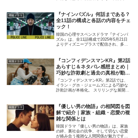
演技力・スケール感が高く評価されてい
ます。:contentReference{index=0} 初回の
暗殺事件から始...
『ナインパズル』何話まである？
韓国ドラマ
全11話の構成と各話の内容をチェ
ック！
韓国の心理サスペンスドラマ『ナインパ
ズル』は、全11話構成で2025年5月21日
よりディズニープラスで配信され、多く
の話題を呼びました。プロファイラーの
ユン・イナと刑事キム・ハンセムが連続
殺人事件の真相を追う本作は、濃密な伏
『コンフィデンスマンKR』第2話
韓国ドラマ
線と衝撃の展開で...
あらすじ＆ネタバレ感想まとめ｜
巧妙な詐欺劇と過去の真相が動き
出す！
『コンフィデンスマンKR』第2話では、
イラン・グホ・ジェームズによる巧妙な
詐欺計画が本格化。 スリリングな展開の
中に、感情の揺らぎや過去の因縁が織り
込まれ、視聴者の間でも賛否や考察が飛
び交っています。 この記事では、あらす
『優しい男の物語』の相関図を図
韓国ドラマ
じ・ネタバレを中心...
解で紹介｜家族・組織・恋愛の複
雑な関係とは
韓国ドラマ『優しい男の物語』は、家族
の絆、裏社会の抗争、そして切ない恋愛
が絡み合う複雑な人間関係が魅力です。